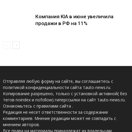
Компания KIA в июне увеличила
продажи в РФ на 11%
Отправляя любую форму на сайте, вы соглашаетесь с
политикой конфиденциальности сайта 1auto-news.ru.
Копирование разрешено, только с установкой активной( без
тегов noindex и nofollow) гиперссылки на сайт 1auto-news.ru.
Ознакомьтесь с правилами сайта .
Редакция не несет ответственности за содержание
комментариев. Мнение редакции может не совпадать с
мнением авторов.
Все права на материалы принадлежат их владельцам.