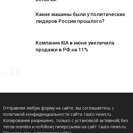
Какие машины были у политических
лидеров России прошлого?
Компания KIA в июне увеличила
продажи в РФ на 11%
Отправляя любую форму на сайте, вы соглашаетесь с
политикой конфиденциальности сайта 1auto-news.ru.
Копирование разрешено, только с установкой активной( без
тегов noindex и nofollow) гиперссылки на сайт 1auto-news.ru.
Ознакомьтесь с правилами сайта .