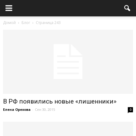
Домой
Блог
Страница 243
В РФ появились новые «лишенники»
Елена Орехова
-
Сен 30, 2015
0