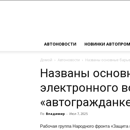
Автомобильные
новости
АВТОНОВОСТИ
НОВИНКИ АВТОПРО
Домой
Автоновости
Названы основные барье
Названы основ
электронного 
«автогражданк
По
Владимир
-
Июл 7, 2025
Рабочая группа Народного фронта «Защита 