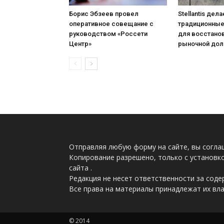
Борис Эбзеев провел
Stellantis дела
оперативное совещание с
традиционные
руководством «Россети
для восстано
Центр»
рыночной дол
Отправляя любую форму на сайте, вы соглаш
Копирование разрешено, только с установкой
сайта .
Редакция не несет ответственности за сод
Все права на материалы принадлежат их вл
© 2014