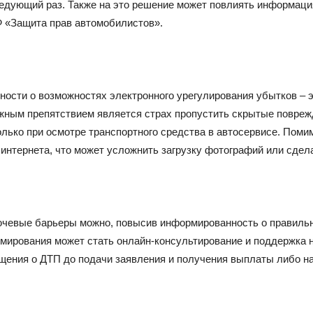
едующий раз. Также на это решение может повлиять информаци
Ф «Защита прав автомобилистов».
ости о возможностях электронного урегулирования убытков – э
жным препятствием является страх пропустить скрытые поврежд
ько при осмотре транспортного средства в автосервисе. Помим
интернета, что может усложнить загрузку фотографий или сдел
ючевые барьеры можно, повысив информированность о правиль
мирования может стать онлайн-консультирование и поддержка н
щения о ДТП до подачи заявления и получения выплаты либо на