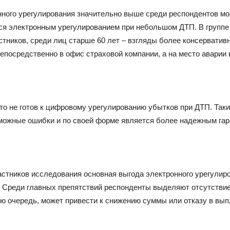
ного урегулирования значительно выше среди респондентов мо
ся электронным урегулированием при небольшом ДТП. В группе 
тников, среди лиц старше 60 лет – взгляды более консерватив
епосредственно в офис страховой компании, а на место аварии
кто не готов к цифровому урегулированию убытков при ДТП. Так
можные ошибки и по своей форме является более надежным гар
тников исследования основная выгода электронного урегулиро
 Среди главных препятствий респонденты выделяют отсутстви
ою очередь, может привести к снижению суммы или отказу в вып