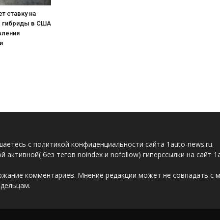
ет ставку на
 гибриды в США
вления
и
аетесь с политикой конфиденциальности сайта 1auto-news.ru.
 активной( без тегов noindex и nofollow) гиперссылки на сайт 1
ержание комментариев. Мнение редакции может не совпадать с 
адельцам.