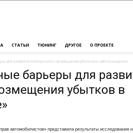
МА
СТАТЬИ
ТЮНИНГ
ДРУГОЕ
О ПРОЕКТЕ
ры для развития электронного возмещения убытков в «автогражданке»
ные барьеры для разви
возмещения убытков в
е»
прав автомобилистов» представила результаты исследования н