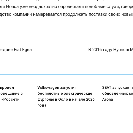
ли Honda уже неоднократно опровергали подобные слухи, говор
одство компании намеревается продолжать поставки своих нов
дане Fiat Egea
В 2016 году Hyundai
 провел
Volkswagen запустит
SEAT запускает
совещание с
беспилотные электрические
обновлённых мо
 «Россети
фургоны в Осло в начале 2026
Arona
года