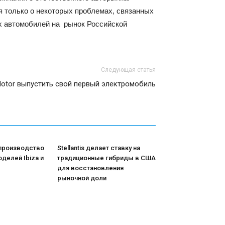
я только о некоторых проблемах, связанных
ых автомобилей на рынок Российской
Следующая статья
 Motor выпустить свой первый электромобиль
 производство
Stellantis делает ставку на
делей Ibiza и
традиционные гибриды в США
для восстановления
рыночной доли