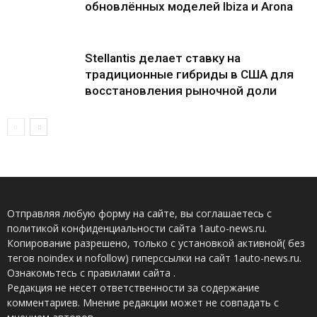
обновлённых моделей Ibiza и Arona
Stellantis делает ставку на
традиционные гибриды в США для
восстановления рыночной доли
Отправляя любую форму на сайте, вы соглашаетесь с
политикой конфиденциальности сайта 1auto-news.ru.
Копирование разрешено, только с установкой активной( без
тегов noindex и nofollow) гиперссылки на сайт 1auto-news.ru.
Ознакомьтесь с правилами сайта .
Редакция не несет ответственности за содержание
комментариев. Мнение редакции может не совпадать с