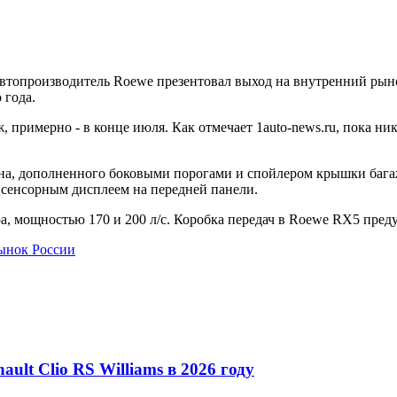
втопроизводитель Roewe презентовал выход на внутренний рын
 года.
, примерно - в конце июля. Как отмечает 1auto-news.ru, пока ни
на, дополненного боковыми порогами и спойлером крышки багаж
сенсорным дисплеем на передней панели.
ра, мощностью 170 и 200 л/с. Коробка передач в Roewe RX5 пред
рынок России
lt Clio RS Williams в 2026 году