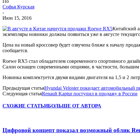
По
Софья Курская
-
Июн 15, 2016
Китайский а
экземпляры новинки должны появиться уже в августе текущего
Цена на новый кроссовер будет озвучена ближе к началу продаж
сообщается.
Roewe RX5 стал обладателем современного спортивного дизай
Салон оснащен современными опциями, в частности, большим 
Новинка комплектуется двумя видами двигателя на 1,5 и 2 лит
Предыдущая статья
Hyundai Veloster покидает автомобильный 
Следующая статья
Renault Kaptur поступил в продажу в России
СХОЖИЕ СТАТЬИ
БОЛЬШЕ ОТ АВТОРА
Цифровой концепт показал возможный облик Renau