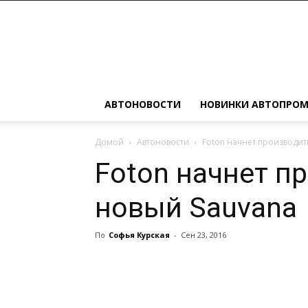
Автомобильные
новости
АВТОНОВОСТИ
НОВИНКИ АВТОПРО
Домой
Автоновости
Foton начнет производит
Foton начнет п
новый Sauvana
По
Софья Курская
-
Сен 23, 2016