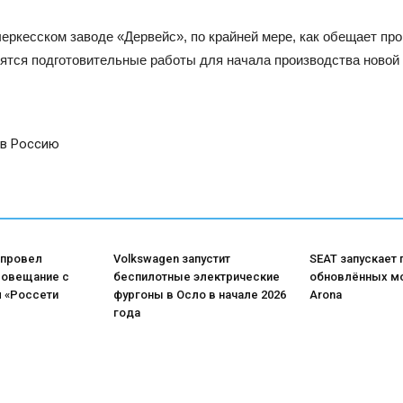
еркесском заводе «Дервейс», по крайней мере, как обещает пр
дятся подготовительные работы для начала производства новой 
 в Россию
 провел
Volkswagen запустит
SEAT запускает
совещание с
беспилотные электрические
обновлённых мо
 «Россети
фургоны в Осло в начале 2026
Arona
года