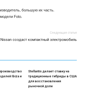
оизводитель, большую их часть.
модели Foto.
Следующая статья
Nissan создаст компактный электромобиль
 производство
Stellantis делает ставку на
делей Ibiza и
традиционные гибриды в США
для восстановления
рыночной доли