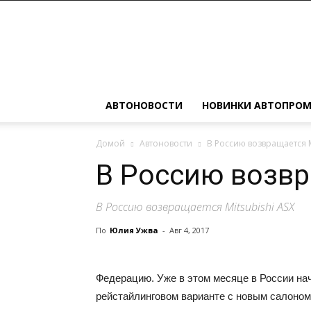
Автомобильные
новости
АВТОНОВОСТИ
НОВИНКИ АВТОПРО
Домой
Автоновости
В Россию возвращается M
В Россию возвр
В Россию возвращается Mitsubishi ASX
По
Юлия Ужва
-
Авг 4, 2017
Федерацию. Уже в этом месяце в России нач
рейстайлинговом варианте с новым салоном