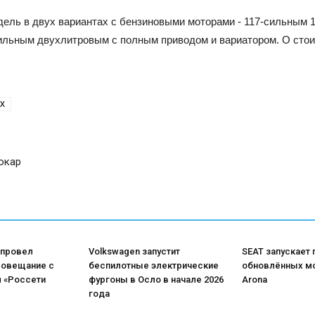
дель в двух вариантах с бензиновыми моторами - 117-сильным 
сильным двухлитровым с полным приводом и вариатором. О стои
SX
окар
 провел
Volkswagen запустит
SEAT запускает
совещание с
беспилотные электрические
обновлённых мо
 «Россети
фургоны в Осло в начале 2026
Arona
года