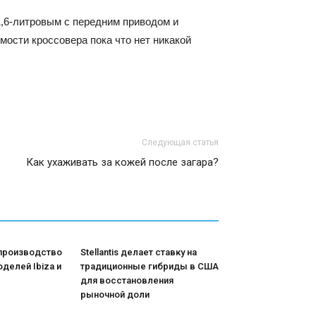
1,6-литровым с передним приводом и
мости кроссовера пока что нет никакой
Следующая статья
Как ухаживать за кожей после загара?
 производство
Stellantis делает ставку на
делей Ibiza и
традиционные гибриды в США
для восстановления
рыночной доли