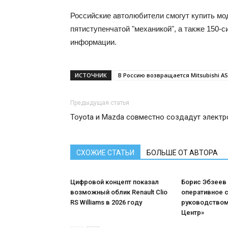
Российские автолюбители смогут купить мо
пятиступенчатой "механикой", а также 150-
информации.
ИСТОЧНИК
В Россию возвращается Mitsubishi A
Предыдущая статья
Toyota и Mazda совместно создадут электр
СХОЖИЕ СТАТЬИ
БОЛЬШЕ ОТ АВТОРА
Цифровой концепт показал
Борис Эбзеев
возможный облик Renault Clio
оперативное 
RS Williams в 2026 году
руководством
Центр»