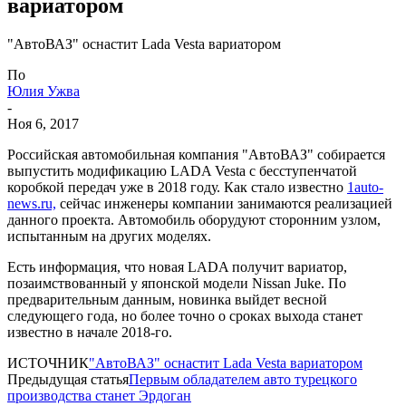
вариатором
"АвтоВАЗ" оснастит Lada Vesta вариатором
По
Юлия Ужва
-
Ноя 6, 2017
Российская автомобильная компания "АвтоВАЗ" собирается
выпустить модификацию LADA Vesta с бесступенчатой
коробкой передач уже в 2018 году. Как стало известно
1auto-
news.ru,
сейчас инженеры компании занимаются реализацией
данного проекта. Автомобиль оборудуют сторонним узлом,
испытанным на других моделях.
Есть информация, что новая LADA получит вариатор,
позаимствованный у японской модели Nissan Juke. По
предварительным данным, новинка выйдет весной
следующего года, но более точно о сроках выхода станет
известно в начале 2018-го.
ИСТОЧНИК
"АвтоВАЗ" оснастит Lada Vesta вариатором
Предыдущая статья
Первым обладателем авто турецкого
производства станет Эрдоган