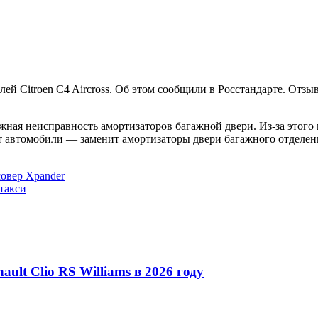
лей Citroen C4 Aircross. Об этом сообщили в Росстандарте. Отз
ожная неисправность амортизаторов багажной двери. Из-за этог
 автомобили — заменит амортизаторы двери багажного отделен
совер Xpander
 такси
lt Clio RS Williams в 2026 году