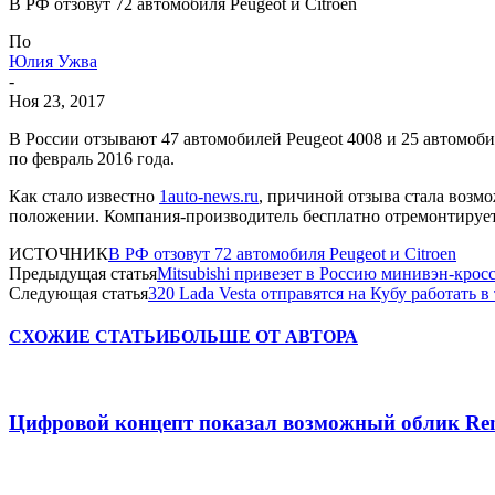
В РФ отзовут 72 автомобиля Peugeot и Citroen
По
Юлия Ужва
-
Ноя 23, 2017
В России отзывают 47 автомобилей Peugeot 4008 и 25 автомоби
по февраль 2016 года.
Как стало известно
1auto-news.ru
, причиной отзыва стала возм
положении. Компания-производитель бесплатно отремонтирует
ИСТОЧНИК
В РФ отзовут 72 автомобиля Peugeot и Citroen
Предыдущая статья
Mitsubishi привезет в Россию минивэн-крос
Следующая статья
320 Lada Vesta отправятся на Кубу работать в
СХОЖИЕ СТАТЬИ
БОЛЬШЕ ОТ АВТОРА
Цифровой концепт показал возможный облик Renau