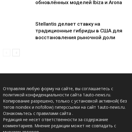
обновлённых моделей Ibiza и Arona
Stellantis делает ставку на
традиционные гибриды в США для
восстановления рыночной доли
Отправляя любую форму на сайте, вы соглашаетесь с
политикой конфиденциальности сайта 1auto-news.ru.
Копирование разрешено, только с установкой активной( без
тегов noindex и nofollow) гиперссылки на сайт 1auto-news.ru.
Ознакомьтесь с правилами сайта .
Редакция не несет ответственности за содержание
комментариев. Мнение редакции может не совпадать с
мнением авторов.