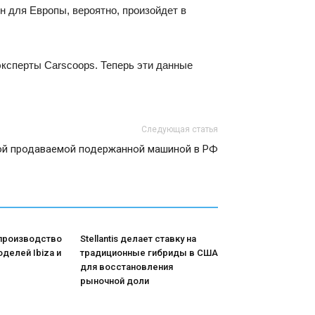
 для Европы, вероятно, произойдет в
ксперты Carscoops. Теперь эти данные
Следующая статья
амой продаваемой подержанной машиной в РФ
 производство
Stellantis делает ставку на
делей Ibiza и
традиционные гибриды в США
для восстановления
рыночной доли