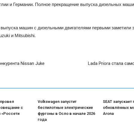
нглии и Германии. Полное прекращение выпуска дизельных машин
е выпуска машин с дизельными двигателями первыми заметили э
uki и Mitsubishi.
нкурента Nissan Juke
Lada Priora стала с
 провел
Volkswagen запустит
SEAT запускает
совещание с
беспилотные электрические
обновлённых мо
 «Россети
фургоны в Осло в начале 2026
Arona
года