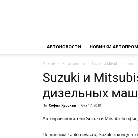
Автомобильные
новости
АВТОНОВОСТИ
НОВИНКИ АВТОПРО
Домой
Автоновости
Suzuki и Mitsubishi пос
Suzuki и Mitsu
дизельных маш
По
Софья Курская
-
Окт 17, 2018
Автопроизводители Suzuki и Mitsubishi оф
По данным 1auto-news.ru, Suzuki к концу эт