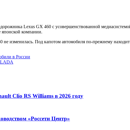
едорожника Lexus GX 460 с усовершенствованной медиасистемо
е японской компании.
460 не изменилась. Под капотом автомобиля по-прежнему находи
обили в России
й LADA
lt Clio RS Williams в 2026 году
ководством «Россети Центр»