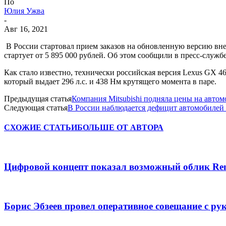
По
Юлия Ужва
-
Авг 16, 2021
В России стартовал прием заказов на обновленную версию вн
стартует от 5 895 000 рублей. Об этом сообщили в пресс-служб
Как стало известно, технически российская версия Lexus GX 
который выдает 296 л.с. и 438 Нм крутящего момента в паре.
Предыдущая статья
Компания Mitsubishi подняла цены на автом
Следующая статья
В России наблюдается дефицит автомобиле
СХОЖИЕ СТАТЬИ
БОЛЬШЕ ОТ АВТОРА
Цифровой концепт показал возможный облик Renau
Борис Эбзеев провел оперативное совещание с ру