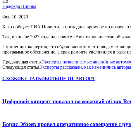
По
Надежда Пирова
-
Фев 10, 2023
Как сообщает РИА Новости, в последнее время резко возросло
Так, в январе 2023 года на сервисе «Авито» количество объяв
По мнению экспертов, это обусловлено тем, что людям стало 
программное обеспечение, а срок ремонта увеличился в разы из
Предыдущая статья
Эксперты назвали самые аварийные автомоб
Следующая статья
Эксперты рассказали, как изменились автор
СХОЖИЕ СТАТЬИ
БОЛЬШЕ ОТ АВТОРА
Цифровой концепт показал возможный облик Renau
Борис Эбзеев провел оперативное совещание с ру