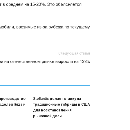
 в среднем на 15-20%. Это объясняется
омобили, ввозимые из-за рубежа по текущему
Следующая статья
й на отечественном рынке выросли на 133%
 производство
Stellantis делает ставку на
делей Ibiza и
традиционные гибриды в США
для восстановления
рыночной доли