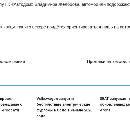
упу ГК «Автодом» Владимира Желобова, автомобили подорожают
 концу, так что вскоре придётся ориентироваться лишь на авт
ировом рынке
Продажи автомобиле
 провел
Volkswagen запустит
SEAT запускает
совещание с
беспилотные электрические
обновлённых мо
 «Россети
фургоны в Осло в начале 2026
Arona
года