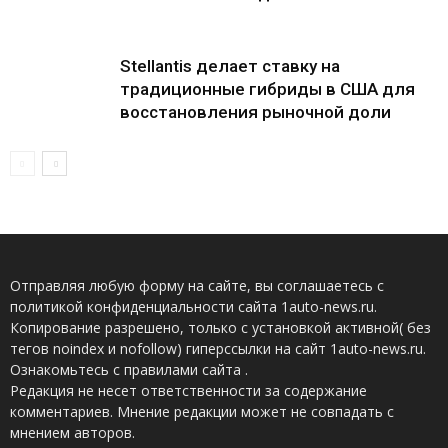
Stellantis делает ставку на
традиционные гибриды в США для
восстановления рыночной доли
Отправляя любую форму на сайте, вы соглашаетесь с
политикой конфиденциальности сайта 1auto-news.ru.
Копирование разрешено, только с установкой активной( без
тегов noindex и nofollow) гиперссылки на сайт 1auto-news.ru.
Ознакомьтесь с правилами сайта .
Редакция не несет ответственности за содержание
комментариев. Мнение редакции может не совпадать с
мнением авторов.