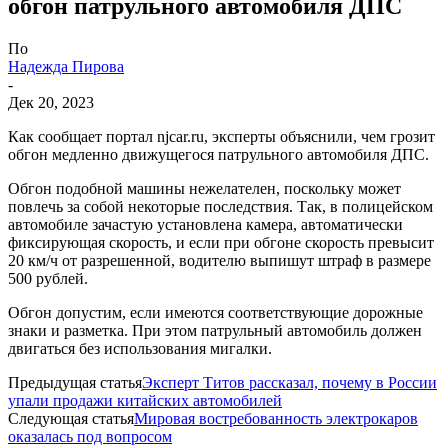
обгон патрульного автомобиля ДПС
По
Надежда Пирова
-
Дек 20, 2023
Как сообщает портал njcar.ru, эксперты объяснили, чем грозит
обгон медленно движущегося патрульного автомобиля ДПС.
Обгон подобной машины нежелателен, поскольку может
повлечь за собой некоторые последствия. Так, в полицейском
автомобиле зачастую установлена камера, автоматически
фиксирующая скорость, и если при обгоне скорость превысит
20 км/ч от разрешенной, водителю выпишут штраф в размере
500 рублей.
Обгон допустим, если имеются соответствующие дорожные
знаки и разметка. При этом патрульный автомобиль должен
двигаться без использования мигалки.
Предыдущая статья
Эксперт Титов рассказал, почему в России
упали продажи китайских автомобилей
Следующая статья
Мировая востребованность электрокаров
оказалась под вопросом