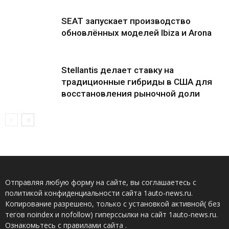
SEAT запускает производство
обновлённых моделей Ibiza и Arona
Stellantis делает ставку на
традиционные гибриды в США для
восстановления рыночной доли
Отправляя любую форму на сайте, вы соглашаетесь с
политикой конфиденциальности сайта 1auto-news.ru.
Копирование разрешено, только с установкой активной( без
тегов noindex и nofollow) гиперссылки на сайт 1auto-news.ru.
Ознакомьтесь с правилами сайта .