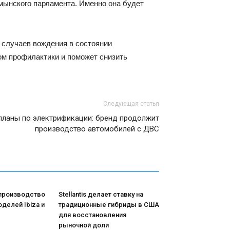
мынского парламента. Именно она будет
 случаев вождения в состоянии
ом профилактики и поможет снизить
Следующая статья
 планы по электрификации: бренд продолжит
производство автомобилей с ДВС
 производство
Stellantis делает ставку на
делей Ibiza и
традиционные гибриды в США
для восстановления
рыночной доли