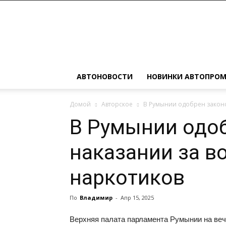
Автомобильные
новости
АВТОНОВОСТИ
НОВИНКИ АВТОПРО
Домой
Авторское
В Румынии одобрен законо
В Румынии одо
наказании за в
наркотиков
По
Владимир
-
Апр 15, 2025
Верхняя палата парламента Румынии на веч