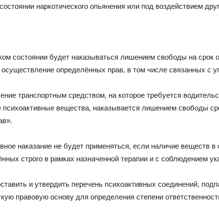
остоянии наркотического опьянения или под воздействием дру
ом состоянии будет наказываться лишением свободы на срок от
 осуществление определённых прав, в том числе связанных с 
ление транспортным средством, на которое требуется водительс
 психоактивные вещества, наказывается лишением свободы срок
ав».
ное наказание не будет применяться, если наличие веществ в 
нных строго в рамках назначенной терапии и с соблюдением ук
ставить и утвердить перечень психоактивных соединений, под
ткую правовую основу для определения степени ответственност