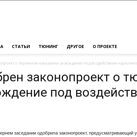
МА
СТАТЬИ
ТЮНИНГ
ДРУГОЕ
О ПРОЕКТЕ
проект о тюремном наказании за вождение под воздействием наркотик
брен законопроект о 
ождение под воздейст
ернем заседании одобрила законопроект, предусматривающий у