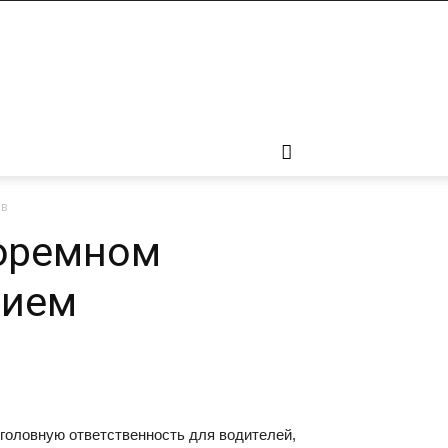
ов
тюремном
вием
головную ответственность для водителей,