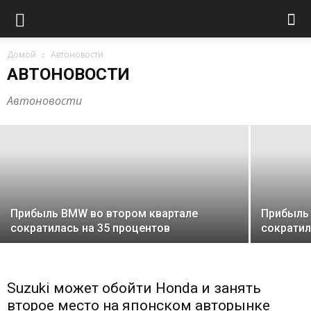
Регистрация новых электромобилей в
Домой
Автоновости
ЕС в 2025 году выросла почти на
АВТОНОВОСТИ
треть
Автоновости
Владимир
-
Авг 2, 2026
Прибыль BMW во втором квартале
Прибыль 
сократилась на 35 процентов
сократил
Suzuki может обойти Honda и занять
второе место на японском авторынке